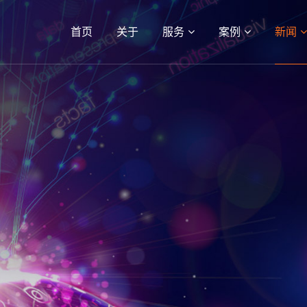
首页
关于
服务
案例
新闻
03
04
APP
行业动态
小程序
微信定制
人本观点
电商平台
APP开发服务
公司新闻
案例
新闻
网站建设
最新签约
小程序
行业动态
电商平台
人本观点
APP
公司新闻
系统平台
运营策略