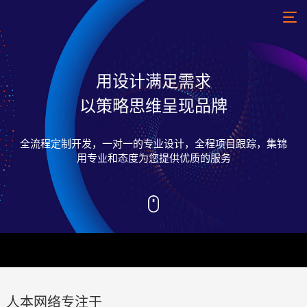
用设计满足需求
01
02
03
04
05
以策略思维呈现品牌
关于
服务
案例
新闻
联系
全流程定制开发，一对一的专业设计，全程项目跟踪，集锦
用专业和态度为您提供优质的服务
高端网
网站建
最新签
站定制
设
约
微信定
小程序
行业动
制
态
电商平
APP开
台
人本观
发服务
点
APP
网络营
公司新
系统平
销服务
闻
台
人本网络专注于
运营策