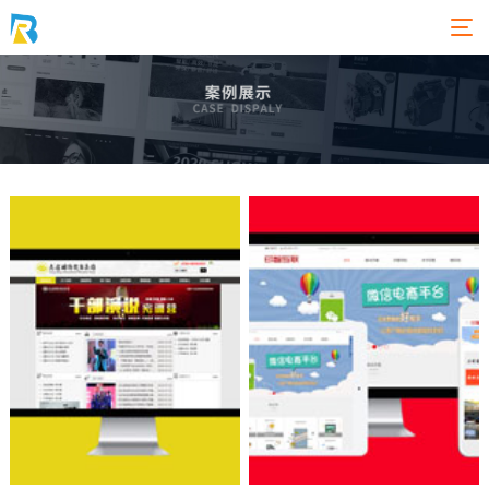
APP
系统平台
01
02
03
04
05
关于
服务
案例
新闻
联系
高端网
网站建
最新签
站定制
设
约
微信定
小程序
行业动
制
态
电商平
APP开
台
人本观
发服务
点
APP
网络营
公司新
系统平
销服务
闻
台
运营策