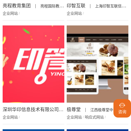
略
亮程教育集团
|
印智互联
|
亮程国际教育训练集团、南昌亮程企业管理咨...
上海印智互联信息技术有限公司属于国家高新...
企业网站
/
企业网站
/

深圳华印信息技术有限公司
|
极尊堂
|
深圳华印信息技术有限公司（以下简称“
江西极尊堂中药制药有限公司坐落于英雄城南...
咨询
企业网站
/
企业网站
/
响应式网站
/